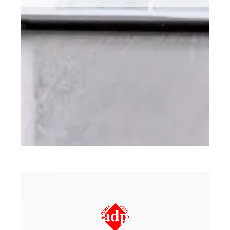
Despachante Santo Amaro
Despachante Santo Amaro
Despachante Próximo ao metro Adolfo
Pinheiro
Despachante Zona Sul
Despachante Av. joão Dias